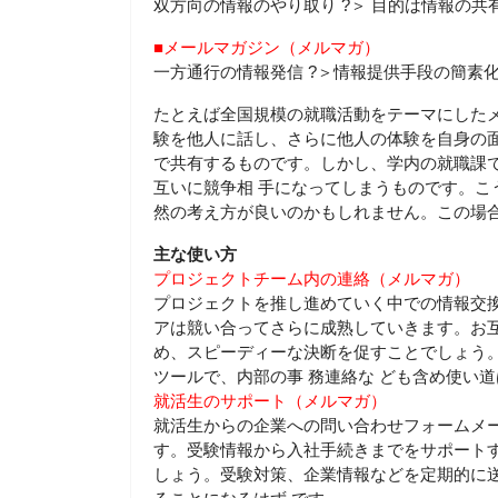
双方向の情報のやり取り ?＞ 目的は情報の共
■メールマガジン（メルマガ）
一方通行の情報発信 ?＞情報提供手段の簡素
たとえば全国規模の就職活動をテーマにした
験を他人に話し、さらに他人の体験を自身の面
で共有するものです。しかし、学内の就職課
互いに競争相 手になってしまうものです。こ
然の考え方が良いのかもしれません。この場合
主な使い方
プロジェクトチーム内の連絡（メルマガ）
プロジェクトを推し進めていく中での情報交
アは競い合ってさらに成熟していきます。お互
め、スピーディーな決断を促すことでしょう
ツールで、内部の事 務連絡な ども含め使い
就活生のサポート（メルマガ）
就活生からの企業への問い合わせフォームメ
す。受験情報から入社手続きまでをサポートす
しょう。受験対策、企業情報などを定期的に