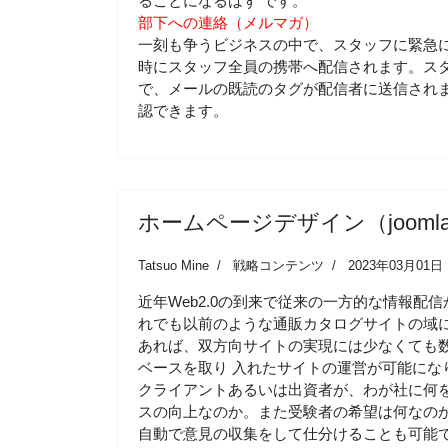
ることになるはず です。
部下への連絡（メルマガ）
一刻も争うビジネスの中で、スタッフに緊急
時にスタッフ全員の携帯へ配信されます。スタ
で、メールの既読のタグが配信者に送信され
認できます。
ホームページデザイン（jooml
Tatsuo Mine
戦略コンテンツ
2023年03月01日
近年Web2.0の到来で従来の一方的な情報
れでも以前のような通販カタログサイトの域に
あれば、双方向サイトの実現には少なくても
ベースを取り 入れたサイトの運営が可能にな
クライアントあるいは出資者が、わが社に何
スの向上なのか。また受験者の希望は何なの
自動で意見の収集をして仕分けることも可能