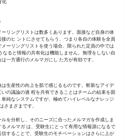
有化
化
メーリングリストは数多くあります。面接など自身の体
接のヒ ントにさせてもらう、つまり各自の体験を全員
でメーリングリストを使う場合、限られた定員の中では
うなると情報の共有化は機能しません。無理をしない自
は一方通行のメルマガにし た方が有効です。
換は生産性の向上を肌で感じるものです。斬新なアイデ
いの議論の過 程を共有できることはチームの結束を固
。単純なシステムですが、極めてハイレベルなナレッジ
道はさまざまです。
ールを分析し、そのニーズに合ったメルマガを作成しま
るメルマガ は、受験生にとって有用な情報源になるで
送信することで、受験生のモチベーションはさらに上が