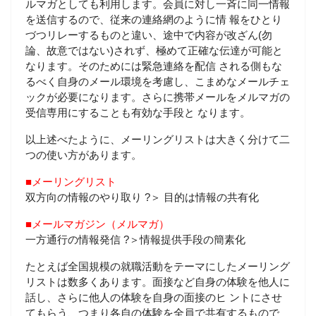
ルマガとしても利用します。会員に対し一斉に同一情報
を送信するので、従来の連絡網のように情 報をひとり
づつリレーするものと違い、途中で内容が改ざん(勿
論、故意ではない)されず、極めて正確な伝達が可能と
なります。そのためには緊急連絡を配信 される側もな
るべく自身のメール環境を考慮し、こまめなメールチェ
ックが必要になります。さらに携帯メールをメルマガの
受信専用にすることも有効な手段と なります。
以上述べたように、メーリングリストは大きく分けて二
つの使い方があります。
■メーリングリスト
双方向の情報のやり取り ?＞ 目的は情報の共有化
■メールマガジン（メルマガ）
一方通行の情報発信 ?＞情報提供手段の簡素化
たとえば全国規模の就職活動をテーマにしたメーリング
リストは数多くあります。面接など自身の体験を他人に
話し、さらに他人の体験を自身の面接のヒ ントにさせ
てもらう、つまり各自の体験を全員で共有するもので