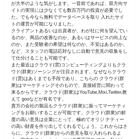
が大半のような気がします。一昔前であれば、双方向サ
イトの実現には少なくても数百万円の投資が必要でし
た。でも今なら無料でデータベースを取り 入れたサイ
トの運営が可能になりました。
クライアントあるいは出資者が、わが社に何を望んでい
るのか、商品の改善なのか、あるいはサービスの向上な
のか。また受験者の希望は何なのか、不安はあるのか。
など、スタッフの電話応対なしに自動で意見の収集をし
て仕分けることも可能です。
また最近はクラウド(雲)コンピューティングよりもクラ
ウド(群衆)ソーシングが注目されます。なぜならクラウ
ド(雲)はあくまでも手段であり、こちらの クラウド(群
衆)はマーケティングそのもので、直接経営に関わって
来るからです。クラウド(群衆)はYouTube,Mixi,Twitter,教
えて gooなどが有名です。
貴方の会社の製品もクラウド(群衆)に振ってマーケティ
ングをお願いすることが可能です。クラウド(群衆)の鮮
度の高い意見は企業にとって、極めてオリジ ナティー
の高い財産を作り出してくれるでしょう。これからはさ
らに、クラウド(群衆)からの意見を取り入れられるよ