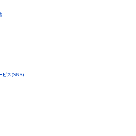
略
）
ス(SNS)