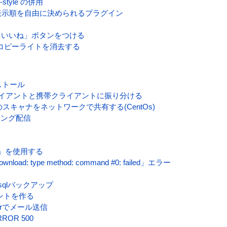
i-style の併用
記事の表示順を自由に決められるプラグイン
book「いいね」ボタンをつける
ーのコピーライトを消去する
ンストール
ライアントと携帯クライアントに振り分ける
機のスキャナをネットワークで共有する(CentOs)
ーミング配信
tag」を使用する
wnload: type method: command #0: failed」エラー
qlバックアップ
ウントを作る
arでメール送信
RROR 500