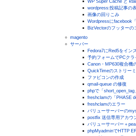
WP Super Cache と kta
wordpress:投稿
画像の回りこみ
Wordpressにface
BizVectorのフッタ
magento
サーバー
Fedora7にRed5をイ
予約フォームでPCク
Canon・MP630複合
QuickTimeのストリ
ファビコンの作成
qmail-queue の修復
phpで「short_open_
freshclamの「PHASE do
freshclamのエラー
バリューサーバーのmys
postfix 送信専用アカ
バリューサーバー＋pe
phpMyadminでHTTP E